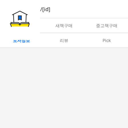
book/rent/[id]
대여
새책구매
중고책구매
도서정보
리뷰
Pick