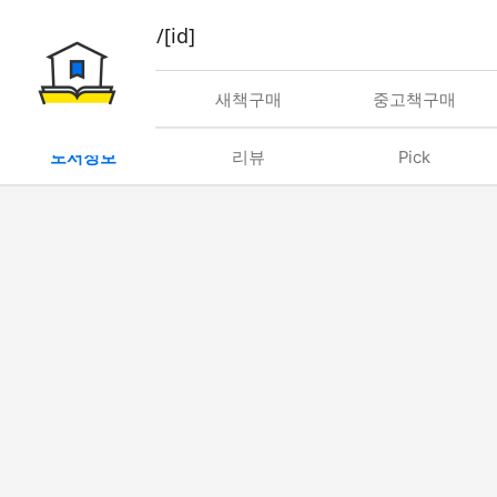
book/rent/[id]
대여
새책구매
중고책구매
도서정보
리뷰
Pick