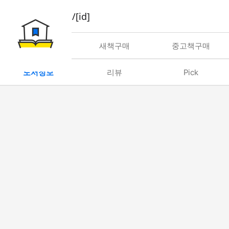
book/rent/[id]
대여
새책구매
중고책구매
도서정보
리뷰
Pick