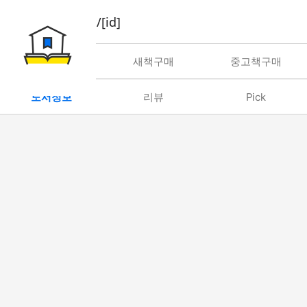
book/rent/[id]
대여
새책구매
중고책구매
도서정보
리뷰
Pick