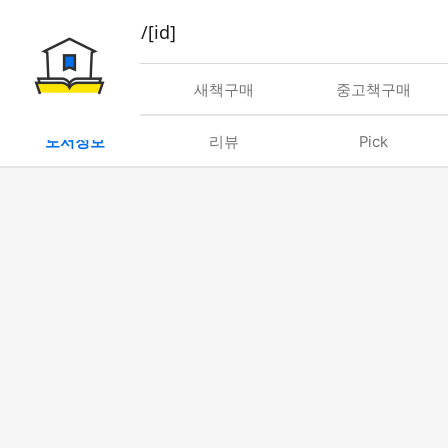
book/rent/[id]
대여
새책구매
중고책구매
도서정보
리뷰
Pick