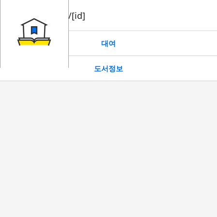
book/rent/[id]
대여
도서정보