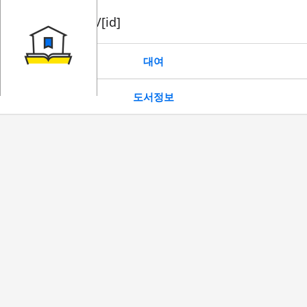
book/rent/[id]
대여
도서정보