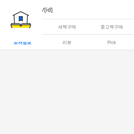
book/rent/[id]
대여
새책구매
중고책구매
도서정보
리뷰
Pick