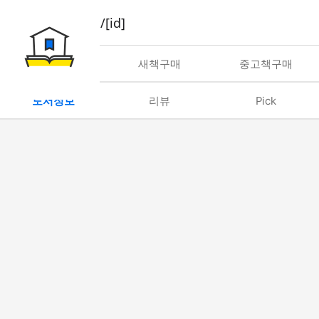
book/rent/[id]
대여
새책구매
중고책구매
도서정보
리뷰
Pick