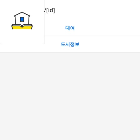
book/rent/[id]
대여
도서정보