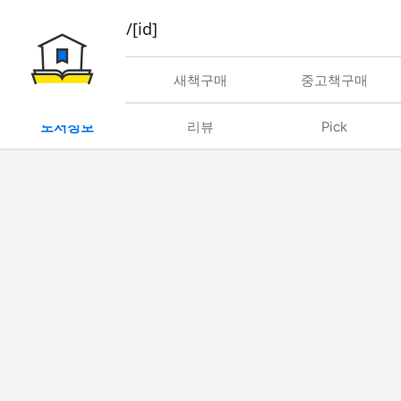
book/rent/[id]
대여
새책구매
중고책구매
도서정보
리뷰
Pick