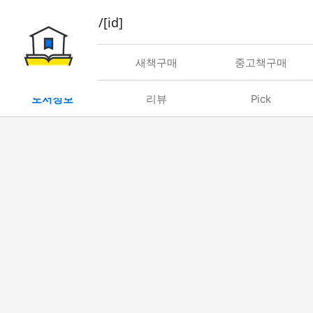
book/rent/[id]
대여
새책구매
중고책구매
도서정보
리뷰
Pick