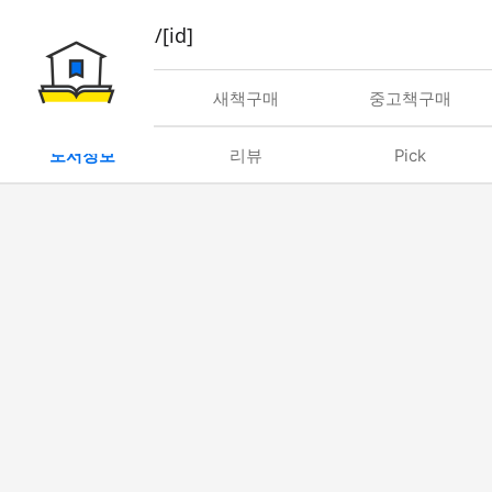
book/rent/[id]
대여
새책구매
중고책구매
도서정보
리뷰
Pick