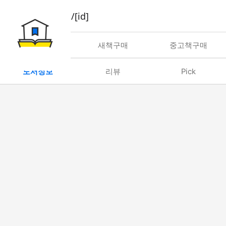
book/rent/[id]
대여
새책구매
중고책구매
도서정보
리뷰
Pick