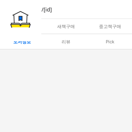
book/rent/[id]
대여
새책구매
중고책구매
도서정보
리뷰
Pick