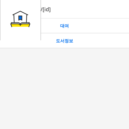
book/rent/[id]
대여
도서정보