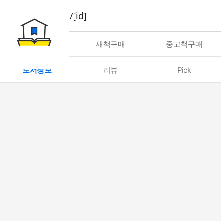
book/rent/[id]
대여
새책구매
중고책구매
도서정보
리뷰
Pick