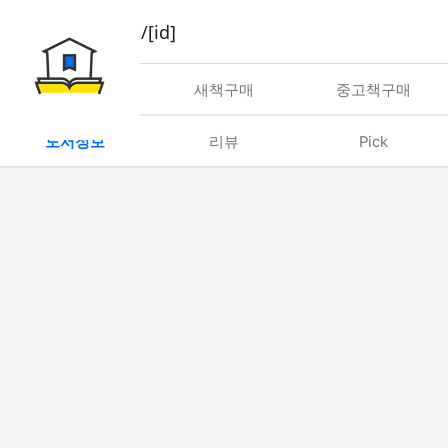
book/rent/[id]
대여
새책구매
중고책구매
도서정보
리뷰
Pick