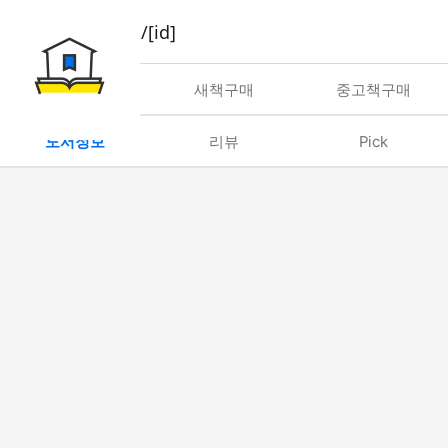
book/rent/[id]
대여
새책구매
중고책구매
도서정보
리뷰
Pick