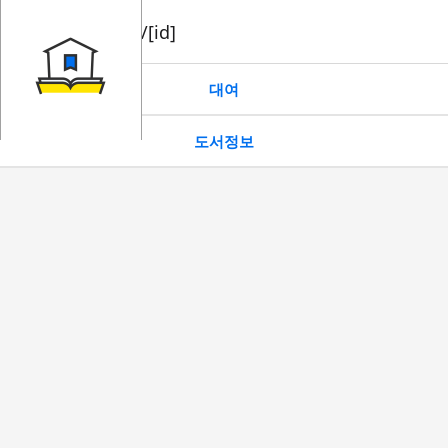
book/rent/[id]
대여
도서정보