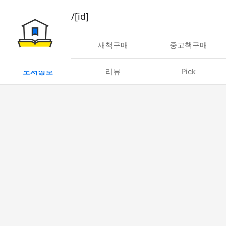
book/rent/[id]
대여
새책구매
중고책구매
도서정보
리뷰
Pick