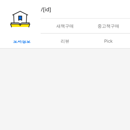
book/rent/[id]
대여
새책구매
중고책구매
도서정보
리뷰
Pick