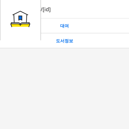
book/rent/[id]
대여
도서정보