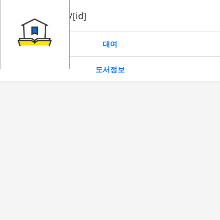
book/rent/[id]
대여
도서정보