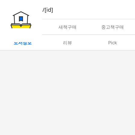
book/rent/[id]
대여
새책구매
중고책구매
도서정보
리뷰
Pick