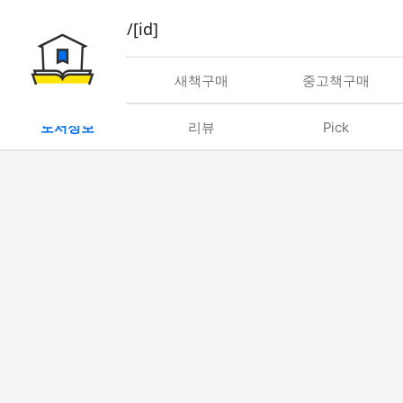
book/rent/[id]
대여
새책구매
중고책구매
도서정보
리뷰
Pick