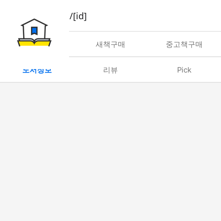
book/rent/[id]
대여
새책구매
중고책구매
도서정보
리뷰
Pick