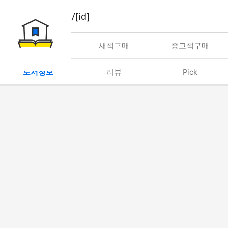
book/rent/[id]
대여
새책구매
중고책구매
도서정보
리뷰
Pick