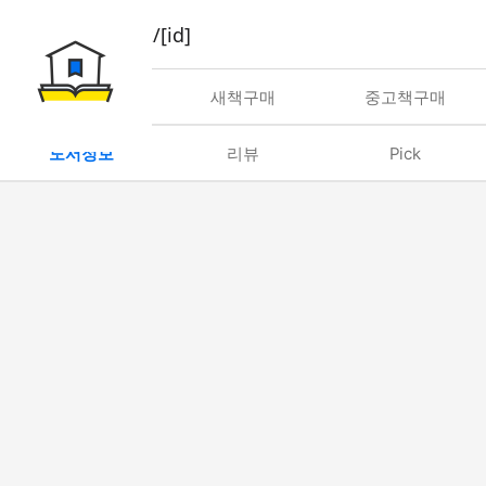
book/rent/[id]
대여
새책구매
중고책구매
도서정보
리뷰
Pick