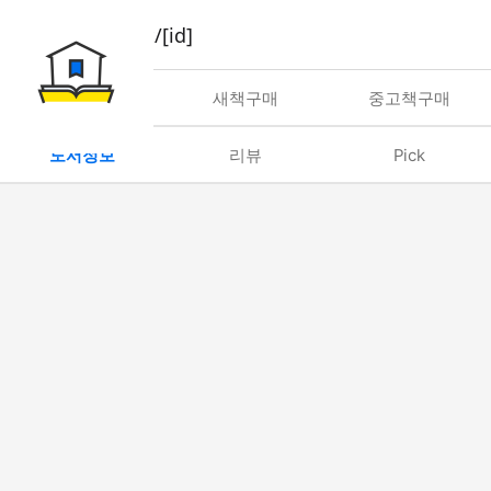
book/rent/[id]
대여
새책구매
중고책구매
도서정보
리뷰
Pick