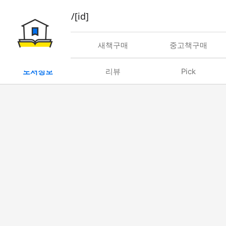
book/rent/[id]
대여
새책구매
중고책구매
도서정보
리뷰
Pick