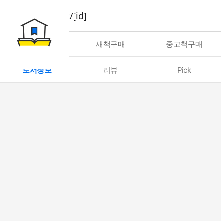
book/rent/[id]
대여
새책구매
중고책구매
도서정보
리뷰
Pick