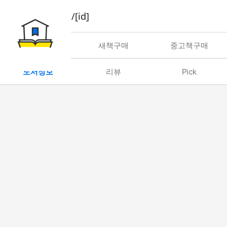
book/rent/[id]
대여
새책구매
중고책구매
도서정보
리뷰
Pick