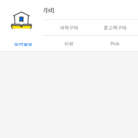
book/rent/[id]
대여
새책구매
중고책구매
도서정보
리뷰
Pick