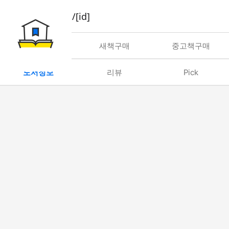
book/rent/[id]
대여
새책구매
중고책구매
도서정보
리뷰
Pick