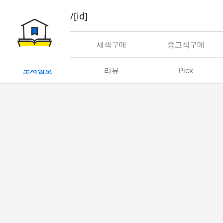
book/rent/[id]
대여
새책구매
중고책구매
도서정보
리뷰
Pick