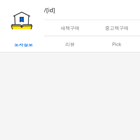
book/rent/[id]
대여
새책구매
중고책구매
도서정보
리뷰
Pick