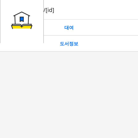
book/rent/[id]
대여
도서정보