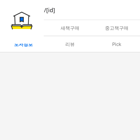
book/rent/[id]
대여
새책구매
중고책구매
도서정보
리뷰
Pick