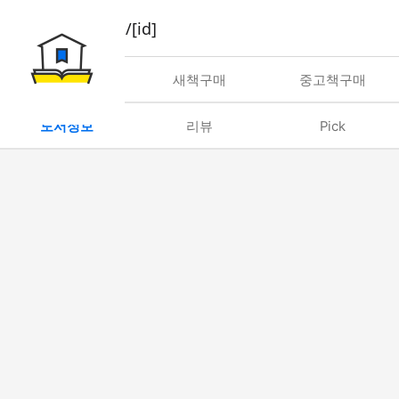
book/rent/[id]
대여
새책구매
중고책구매
도서정보
리뷰
Pick