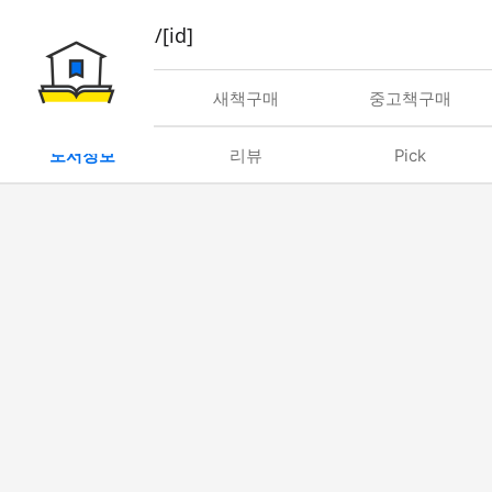
book/rent/[id]
대여
새책구매
중고책구매
도서정보
리뷰
Pick