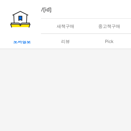
book/rent/[id]
대여
새책구매
중고책구매
도서정보
리뷰
Pick