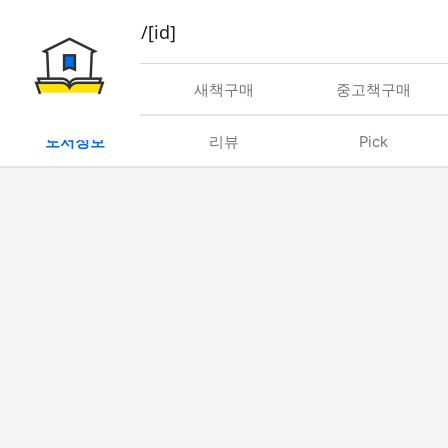
book/rent/[id]
대여
새책구매
중고책구매
도서정보
리뷰
Pick