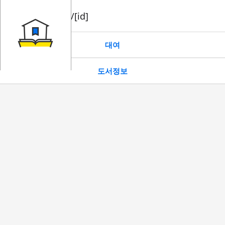
book/rent/[id]
대여
도서정보