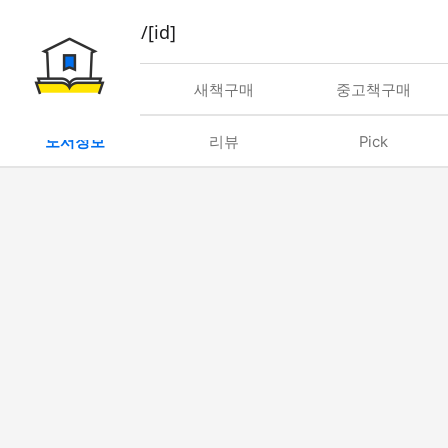
book/rent/[id]
대여
새책구매
중고책구매
도서정보
리뷰
Pick