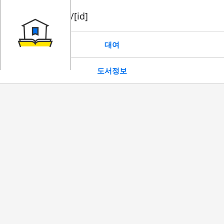
book/rent/[id]
대여
도서정보