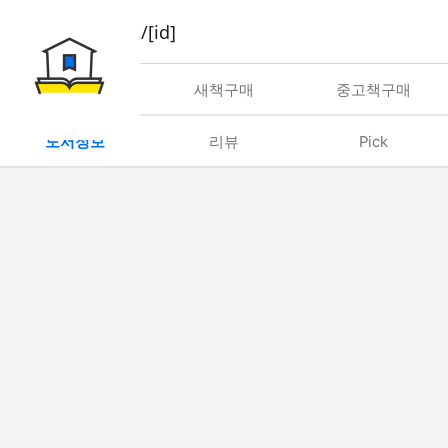
book/rent/[id]
대여
새책구매
중고책구매
도서정보
리뷰
Pick