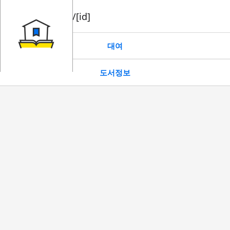
book/rent/[id]
대여
도서정보