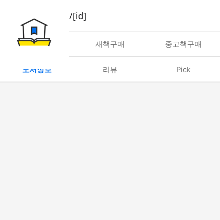
book/rent/[id]
대여
새책구매
중고책구매
도서정보
리뷰
Pick