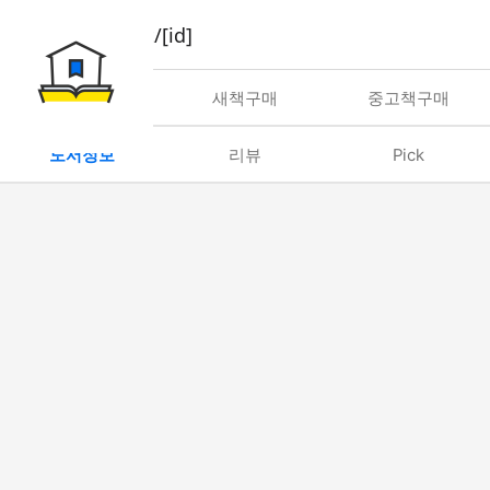
book/rent/[id]
대여
새책구매
중고책구매
도서정보
리뷰
Pick